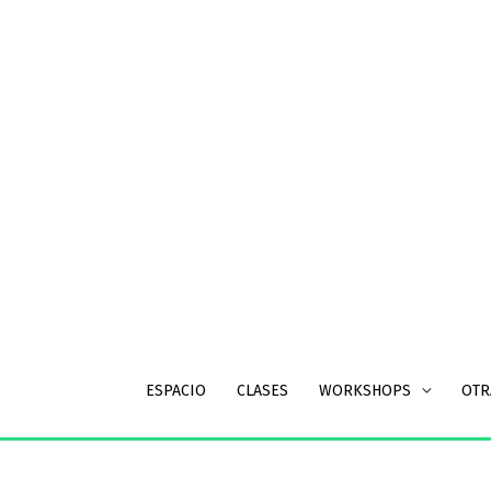
Ir
al
contenido
ESPACIO
CLASES
WORKSHOPS
OTR