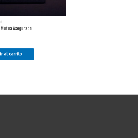
ed
 Mutua Asegurada
r al carrito