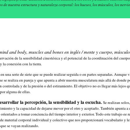
s de nuestra estructura y naturaleza corporal: los huesos, los músculos, los nervi
mind and body, muscles and bones en inglés / mente y cuerpo, músculo
rvación de la sensibilidad cinestésica y el potencial de la coordinación del cuer
d y la conexión con la tierra.
en una serie de siete que se puede realizar seguida o en partes separadas. Aunque 
ue se realiza en pareja y que apunta a abrir nuestra musculatura más allá de donde p
ión controlada y de la presión o del estiramiento. El objetivo no es llegar más lejos 
por alguna de ellas.
sarrollar la percepción, la sensibilidad y la escucha.
Se realizan solos
imiento y la capacidad de dejarse mover por el otro y aceptarlo. También apunta a 
 orientados a tomar conciencia del tiempo interior y exterior. Todo este trabajo ee r
de material corporal individual y colectivo que nos proporcionará vocabulario y le
s que se vayan realizando.