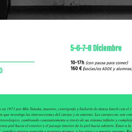
5-6-7-8 Diciembre
R
10-17h
(con pausa para comer)
o
160 €
(
socias/os ADDE y alumnas
o en 1973 por Min Tanaka, maestro, coreógrafo y bailarín de danza butoh con el c
n que investiga las intersecciones del cuerpo y su entorno. Los cuerpos no son co
teorologico, cambiando constantemente a través de un sistema infinito y complej
stra piel hacia el exterior y el paisaje interior de la piel hacia adentro. Estar a l
ad, significa prestar atención a nosotros mismos, a los otros y a nuestro entorno. 