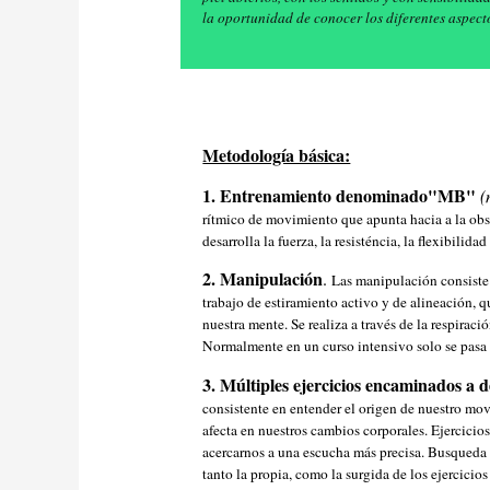
la oportunidad de conocer los diferentes aspecto
Metodología básica:
1. Entrenamiento denominado"MB"
(
rítmico de movimiento que apunta hacia a la obse
desarrolla la fuerza, la resisténcia, la flexibilida
2. Manipulación
.
Las manipulación consiste 
trabajo de estiramiento activo y de alineación, q
nuestra mente. Se realiza a través de la respirac
Normalmente en un curso intensivo solo se pasa 
3. Múltiples ejercicios encaminados a de
consistente en entender el origen de nuestro mov
afecta en nuestros cambios corporales. Ejercicios
acercarnos a una escucha más precisa. Busqueda 
tanto la propia, como la surgida de los ejercicio